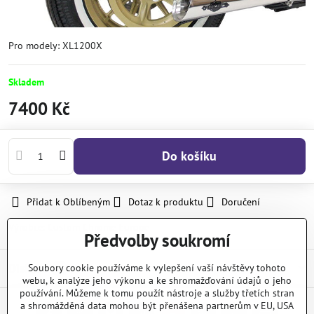
Pro modely: XL1200X
Skladem
7400 Kč
Do košíku
Přidat k Oblíbeným
Dotaz k produktu
Doručení
Výrobce:
Custom Chrome Europe
Předvolby soukromí
Diskuse
Soubory cookie používáme k vylepšení vaší návštěvy tohoto
0
webu, k analýze jeho výkonu a ke shromažďování údajů o jeho
používání. Můžeme k tomu použít nástroje a služby třetích stran
a shromážděná data mohou být přenášena partnerům v EU, USA