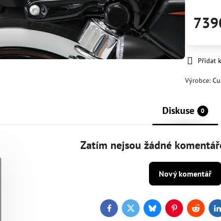
739
Přidat 
Výrobce:
Cu
Diskuse
0
Zatím nejsou žádné komentáře
Nový komentář
Facebook
Twitter
Bluesky
Pinterest
Reddit
L