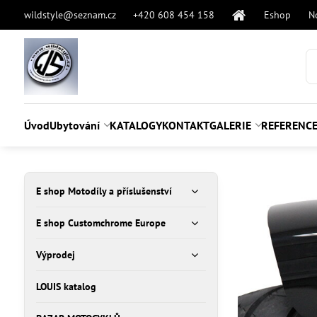
wildstyle@seznam.cz
+420 608 454 158
Eshop
N
Úvod
Ubytování
KATALOGY
KONTAKT
GALERIE
REFERENC
E shop Motodíly a příslušenství
E shop Customchrome Europe
Výprodej
LOUIS katalog