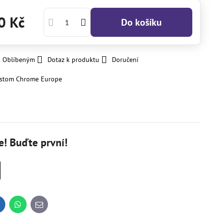
0 Kč
Do košíku
k Oblíbeným
Dotaz k produktu
Doručení
stom Chrome Europe
! Buďte první!
inkedIn
WhatsApp
E-
mail