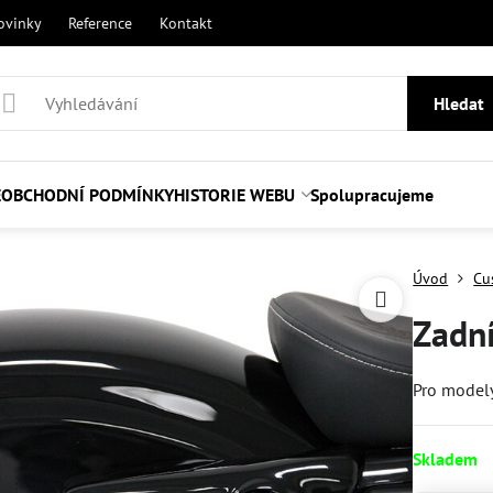
ovinky
Reference
Kontakt
Hledat
E
OBCHODNÍ PODMÍNKY
HISTORIE WEBU
Spolupracujeme
Úvod
Cu
Zadní
Pro model
Skladem