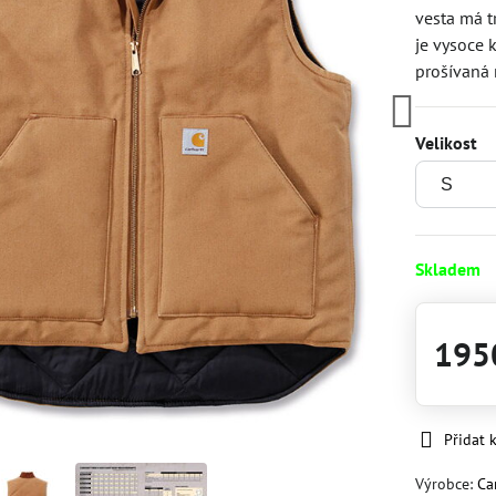
vesta má t
je vysoce 
prošívaná 
Velikost
Skladem
195
Přidat 
Výrobce:
Ca