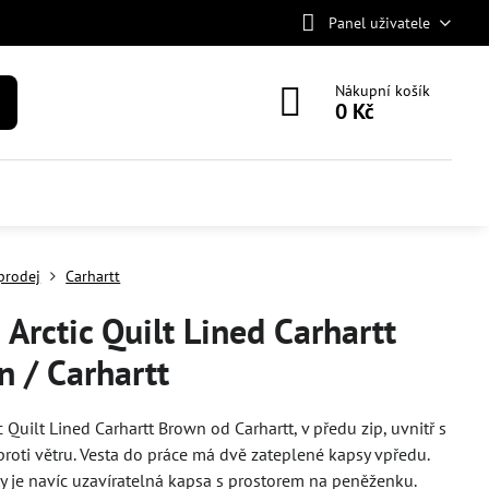
Panel uživatele
Nákupní košík
0 Kč
prodej
Carhartt
 Arctic Quilt Lined Carhartt
 / Carhartt
c Quilt Lined Carhartt Brown od Carhartt, v předu zip, uvnitř s
roti větru. Vesta do práce má dvě zateplené kapsy vpředu.
ty je navíc uzavíratelná kapsa s prostorem na peněženku.