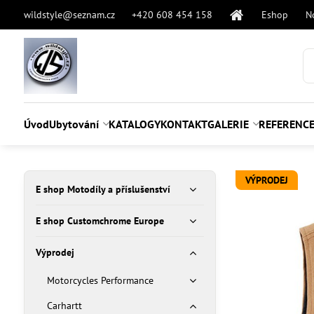
wildstyle@seznam.cz
+420 608 454 158
Eshop
N
Úvod
Ubytování
KATALOGY
KONTAKT
GALERIE
REFERENC
VÝPRODEJ
E shop Motodíly a příslušenství
E shop Customchrome Europe
Výprodej
Motorcycles Performance
Carhartt