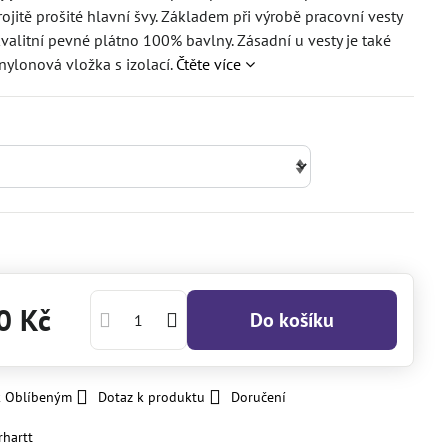
rojitě prošité hlavní švy. Základem při výrobě pracovní vesty
kvalitní pevné plátno 100% bavlny. Zásadní u vesty je také
nylonová vložka s izolací.
Čtěte více
0 Kč
Do košíku
k Oblíbeným
Dotaz k produktu
Doručení
rhartt