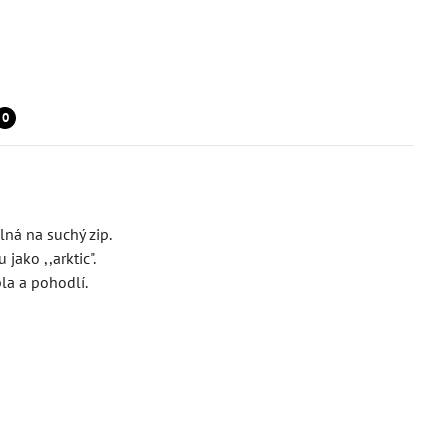
0
lná na suchý zip.
jako ,,arktic".
pla a pohodlí.