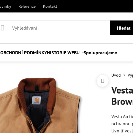
ovinky
Reference
Kontakt
Hledat
E
OBCHODNÍ PODMÍNKY
HISTORIE WEBU
Spolupracujeme
Úvod
Vý
Vesta
Brown
Vesta Arcti
ochranou p
Uvnitř ves