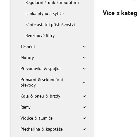
Regulační šroub karburátoru
Více z kate
Lanka plynu a sytiče
Sání - ostatní příslušenství
Benzínové filtry
Těsnění
Motory
Převodovka & spojka
Primární & sekundární
převody
Kola & pneu & brzdy
Rámy
Vidlice & tlumiče
Plechařina & kapotáže