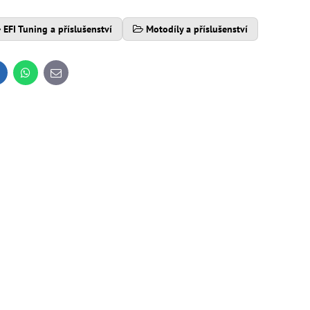
EFI Tuning a příslušenství
Motodíly a příslušenství
inkedIn
WhatsApp
E-
mail