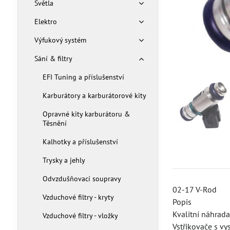
Světla
Elektro
Výfukový systém
Sání & filtry
EFI Tuning a příslušenství
Karburátory a karburátorové kity
Opravné kity karburátoru &
Těsnění
Kalhotky a příslušenství
Trysky a jehly
Odvzdušňovací soupravy
02-17 V-Rod
Vzduchové filtry - kryty
Popis
Kvalitní náhrad
Vzduchové filtry - vložky
Vstřikovače s v