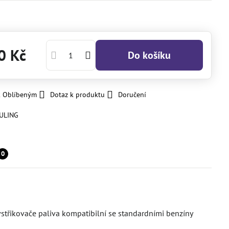
0 Kč
Do košíku
k Oblíbeným
Dotaz k produktu
Doručení
ULING
0
střikovače paliva kompatibilní se standardními benzíny