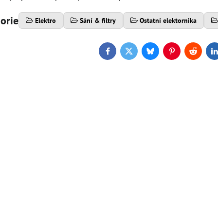
gorie
Elektro
Sání & filtry
Ostatní elektornika
Facebook
Twitter
Bluesky
Pinterest
Reddit
L