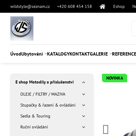
wildstyle@seznam.cz
+420 608 454 158
Eshop
N
Úvod
Ubytování
KATALOGY
KONTAKT
GALERIE
REFERENC
NOVINKA
E shop Motodíly a příslušenství
OLEJE / FILTRY / MAZIVA
Stupačky & řazení & ovládání
Sedla & Touring
Ruční ovládání