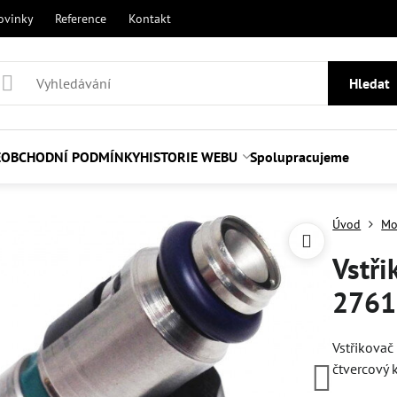
ovinky
Reference
Kontakt
Hledat
E
OBCHODNÍ PODMÍNKY
HISTORIE WEBU
Spolupracujeme
Úvod
Mo
Vstři
2761
Vstřikovač
čtvercový